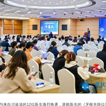
与来自川渝滇的12位医生激烈角逐，湛航医生的《牙根先脱