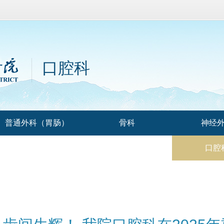
口腔科
普通外科（胃肠）
骨科
神经
耳鼻咽喉科
甲状腺乳腺血管外科
口腔
肝胆胰外科
中医肛肠科
胸心