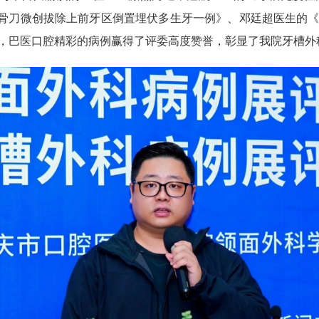
声骨刀微创拔除上前牙区倒置埋伏多生牙一例》、邓廷超医生的
，巴医口腔精彩的病例赢得了评委高度赞誉，彰显了我院牙槽外