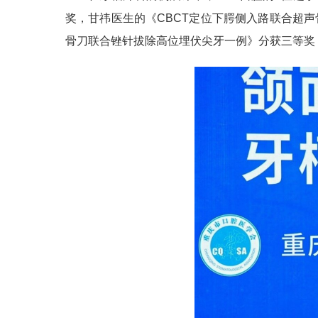
奖，甘祎医生的《CBCT定位下腭侧入路联合超
骨刀联合锉针拔除高位埋伏尖牙一例》分获三等奖