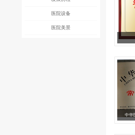
医院设备
医院美景
中华